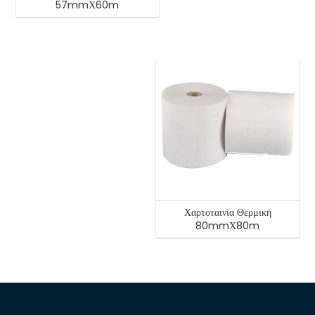
57mmΧ60m
Χαρτοταινία Θερμική
80mmΧ80m