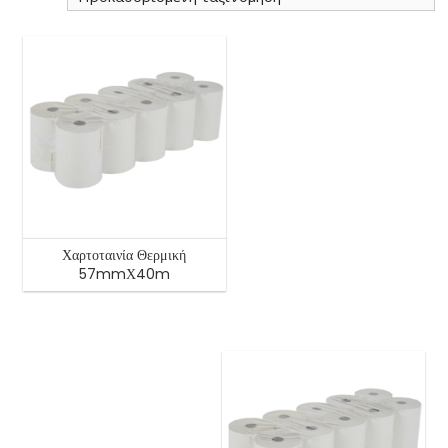
Χαρτοταινία Θερμική
57mmΧ40m