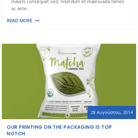
mauris consequat sed. Interdum et malesuada fames
ac ante…
READ MORE
28 Αυγούστου, 2014
OUR PRINTING ON THE PACKAGING IS TOP
NOTCH