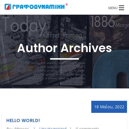
MENU
Αρχική
Φωτοτυπίες
Author Archives
Εκτυπώσεις
Σχεδιασμός Εντύπου
Μεγάλες Διαστάσεις
Γραφική Ύλη
Σφραγίδες
18 Μαΐου, 2022
Ταμειακές Μηχανές
HELLO WORLD!
By :
ildrosos
Uncategorized
0 comments