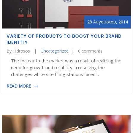
28 Αυγούστου, 2014
VARIETY OF PRODUCTS TO BOOST YOUR BRAND
IDENTITY
By :
ildrosos
Uncategorized
0 comments
The focus into the market was a result of realizing the
need for growth and reliability in resolving the
challenges white site filling stations faced…
READ MORE