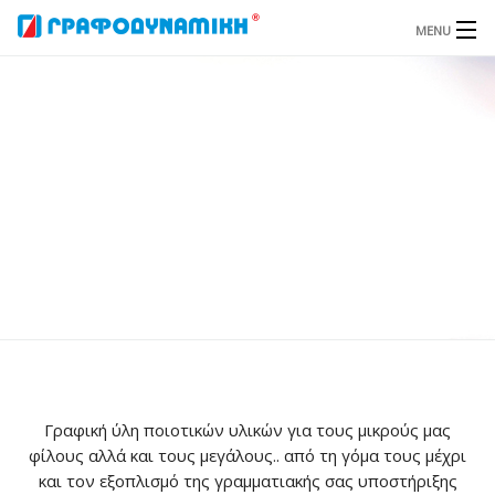
MENU
Αρχική
Φωτοτυπίες
Γραφική Ύλη
Εκτυπώσεις
Σχεδιασμός Εντύπου
Μεγάλες Διαστάσεις
Γραφική Ύλη
Σφραγίδες
Γραφική ύλη ποιοτικών υλικών για τους μικρούς μας
φίλους αλλά και τους μεγάλους.. από τη γόμα τους μέχρι
Ταμειακές Μηχανές
και τον εξοπλισμό της γραμματιακής σας υποστήριξης